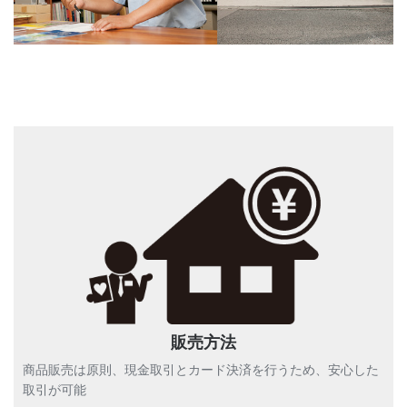
12/29(日)～1/5(日)冬期休暇
2024.12.19
とさせていただきます。
【予告】２０２５年１月２５
2024.12.19
日(土)第８回「ダイコク市」
開催！！
販売方法
商品販売は原則、現金取引とカード決済を行うため、安心した
取引が可能