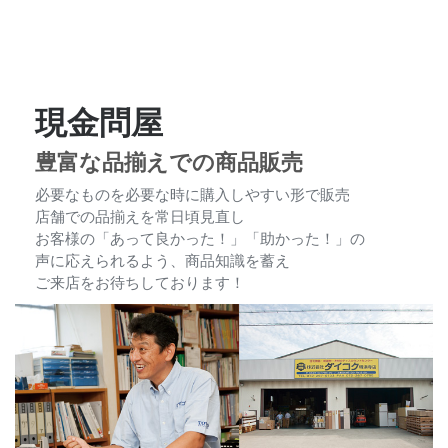
【予告】2026年1月17日(土)
2025.12.15
第9回「ダイコク市」開
催！！！
現金問屋
「現金問屋ダイコク大和郡山
2025.10.27
店」でっかくＯＰＥＮ!!
豊富な品揃えでの商品販売
必要なものを必要な時に購入しやすい形で販売
ハウスドゥ大泉緑地 10月2
2025.9.30
店舗での品揃えを常日頃見直し
日オープン 4・5日は記念
お客様の「あって良かった！」「助かった！」の
イベント開催!!
声に応えられるよう、商品知識を蓄え
ご来店をお待ちしております！
「偽サイト」への注意をお願
2025.9.17
いいたします。
【御礼】第8回「ダイコク
2025.1.27
市」ご来場ありがとうござい
ました！