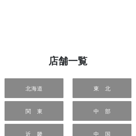
店舗一覧
北海道
東 北
関 東
中 部
近 畿
中 国